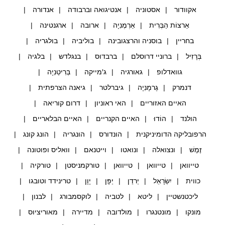
אקוודור
אסטוניה
אנטיגואה וברבודה
אנדורה
אַרצוֹת הַבְּרִית
אַרְמֶנִיָה
ארובה
ארגנטינה
בחריין
בוסניה והרצגובינה
בוליביה
בולגריה
בְּרָזִיל
ברוניי דרוסלם
ברבדוס
בנגלדש
בלגיה
גוואדלופ
גאורגיה
ג'מייקה
בְּרִיטַנִיָה
דנמרק
גֶרמָנִיָה
גיברלטר
גיאנה הצרפתית
האיים האזוריים
האי ראוניון
דרום קוריאה
הולנד
הוֹדוּ
האיים הקנריים
האיים הבלאריים
הרפובליקה הדומיניקנית
הונדורס
הונגריה
הונג קונג
זֶמֶשׁ
ונצואלה
ונואטו
וייטנאם
וואליס ופוטונה
טייוואן
טייוואן
טייוואן
טורקמניסטן
טורקיה
כווית
יִשְׂרָאֵל
יַרדֵן
יַפָּן
יָוָן
טרינידד וטובגו
ליכטנשטיין
ליטא
לטביה
לוקסמבורג
לבנון
מונקו
מונטנגרו
מולדובה
מדיירה
מאוריציוס