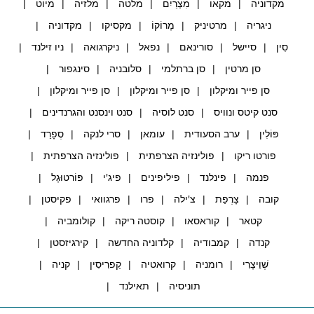
מקדוניה
מקאו
מִצְרַיִם
מלטה
מלזיה
מיוט
ניגריה
מרטיניק
מָרוֹקוֹ
מקסיקו
מקדוניה
סִין
סיישל
סורינאם
נפאל
ניקרגואה
ניו זילנד
סן מרטין
סן ברתלמי
סלובניה
סינגפור
סן פייר ומיקלון
סן פייר ומיקלון
סן פייר ומיקלון
סנט קיטס ונוויס
סנט לוסיה
סנט וינסנט והגרנדינים
פּוֹלִין
ערב הסעודית
עומאן
סרי לנקה
סְפָרַד
פורטו ריקו
פולינזיה הצרפתית
פולינזיה הצרפתית
פנמה
פינלנד
פיליפינים
פיג'י
פּוֹרטוּגָל
קובה
צָרְפַת
צ'ילה
פרו
פרגוואי
פקיסטן
קטאר
קוראסאו
קוסטה ריקה
קולומביה
קנדה
קמבודיה
קלדוניה החדשה
קירגיזסטן
שְׁוֵיצָרִי
רומניה
קרואטיה
קַפרִיסִין
קניה
תוניסיה
תאילנד