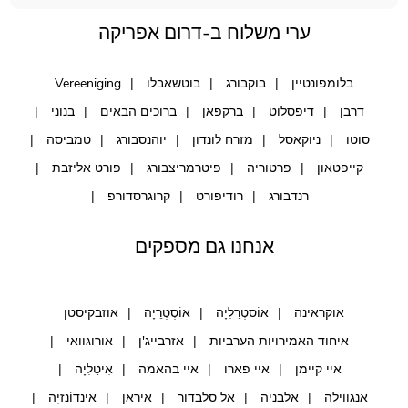
ערי משלוח ב-דרום אפריקה
בלומפונטיין
בוקבורג
בוטשאבלו
Vereeniging
דרבן
דיפסלוט
ברקפאן
ברוכים הבאים
בנוני
סוטו
ניוקאסל
מזרח לונדון
יוהנסבורג
טמביסה
קייפטאון
פרטוריה
פיטרמריצבורג
פורט אליזבת
רנדבורג
רודיפורט
קרוגרסדורפ
אנחנו גם מספקים
אוקראינה
אוֹסטְרַלִיָה
אוֹסְטְרֵיָה
אוזבקיסטן
איחוד האמירויות הערביות
אזרבייג'ן
אורוגוואי
איי קיימן
איי פארו
איי בהאמה
אִיטַלִיָה
אנגווילה
אלבניה
אל סלבדור
איראן
אִינדוֹנֵזִיָה