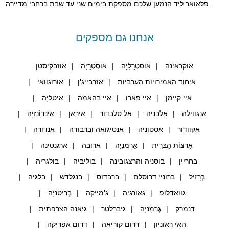
פלאואר ליד הנמען שלכם מספקת בימים שני עד שבת ברחבי מדיירה.
אנחנו גם מספקים
אוקראינה
אוֹסטְרַלִיָה
אוֹסְטְרֵיָה
אוזבקיסטן
איחוד האמירויות הערביות
אזרבייג'ן
אורוגוואי
איי קיימן
איי פארו
איי בהאמה
אִיטַלִיָה
אנגווילה
אלבניה
אל סלבדור
איראן
אִינדוֹנֵזִיָה
אקוודור
אסטוניה
אנטיגואה וברבודה
אנדורה
אַרצוֹת הַבְּרִית
אַרְמֶנִיָה
ארובה
ארגנטינה
בחריין
בוסניה והרצגובינה
בוליביה
בולגריה
בְּרָזִיל
ברוניי דרוסלם
ברבדוס
בנגלדש
בלגיה
גוואדלופ
גאורגיה
ג'מייקה
בְּרִיטַנִיָה
דנמרק
גֶרמָנִיָה
גיברלטר
גיאנה הצרפתית
האי ראוניון
דרום קוריאה
דרום אפריקה