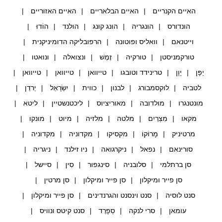
האיים הקנריים
האיים הבלאריים
האיים האזוריים
הונדורס
הונגריה
הונג קונג
הולנד
הוֹדוּ
וייטנאם
וואליס ופוטונה
הרפובליקה הדומיניקנית
טורקמניסטן
טורקיה
זֶמֶשׁ
ונצואלה
ונואטו
יַפָּן
יָוָן
טרינידד וטובגו
טייוואן
טייוואן
טייוואן
לטביה
לוקסמבורג
לבנון
כווית
יִשְׂרָאֵל
יַרדֵן
מונטנגרו
מולדובה
מאוריציוס
ליכטנשטיין
ליטא
מקאו
מִצְרַיִם
מלטה
מלזיה
מיוט
מונקו
מרטיניק
מָרוֹקוֹ
מקסיקו
מקדוניה
מקדוניה
סורינאם
נפאל
ניקרגואה
ניו זילנד
ניגריה
סן ברתלמי
סלובניה
סינגפור
סִין
סיישל
סן פייר ומיקלון
סן פייר ומיקלון
סן מרטין
סנט לוסיה
סנט וינסנט והגרנדינים
סן פייר ומיקלון
עומאן
סרי לנקה
סְפָרַד
סנט קיטס ונוויס