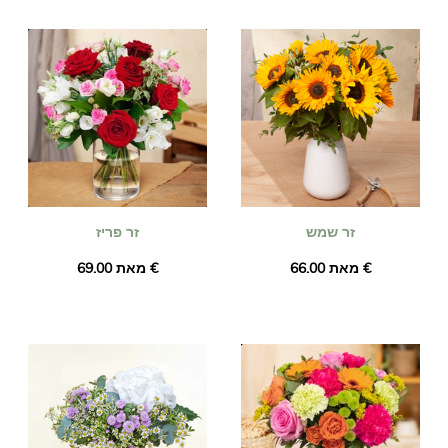
המקומית שלנו ולאחר מכן נמסרים לכל מקום במדיירה לכתובת
שתבחרו על ידי חנות הפרחים הקרובה לנמען. הזמינו לפני 16:00
והזר שלכם יגיע למחרת, כולל חגים. לא משנה מה האירוע שאתם
חוגגים (לידה, יום הולדת, חתונה, תודה וכו'), סמכו על Universal
Flower למשלוח פרחים מוצלח!
זר שמש
זר פריז
מאת ‏66.00 €
מאת ‏69.00 €