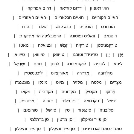
האי ראוניון
דרום קוריאה
דרום אפריקה
האיים הקנריים
האיים הבלאריים
האיים האזוריים
הונדורס
הונגריה
הונג קונג
הולנד
הוֹדוּ
וייטנאם
וואליס ופוטונה
הרפובליקה הדומיניקנית
טורקמניסטן
טורקיה
זֶמֶשׁ
ונצואלה
ונואטו
יַפָּן
יָוָן
טרינידד וטובגו
טייוואן
טייוואן
טייוואן
ליטא
לטביה
לוקסמבורג
לבנון
כווית
יִשְׂרָאֵל
מולדובה
מדיירה
מאוריציוס
ליכטנשטיין
מִצְרַיִם
מלטה
מלזיה
מיוט
מונקו
מונטנגרו
מָרוֹקוֹ
מקסיקו
מקדוניה
מקדוניה
מקאו
נפאל
ניקרגואה
ניו זילנד
ניגריה
מרטיניק
סלובניה
סינגפור
סִין
סיישל
סורינאם
סן פייר ומיקלון
סן מרטין
סן ברתלמי
סנט וינסנט והגרנדינים
סן פייר ומיקלון
סן פייר ומיקלון