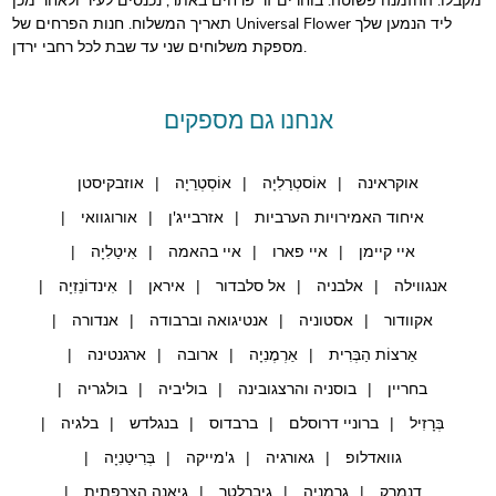
מקבלו. ההזמנה פשוטה: בוחרים זר פרחים באתר, נכנסים לעיר ולאחר מכן
תאריך המשלוח. חנות הפרחים של Universal Flower ליד הנמען שלך
מספקת משלוחים שני עד שבת לכל רחבי ירדן.
אנחנו גם מספקים
אוקראינה
אוֹסטְרַלִיָה
אוֹסְטְרֵיָה
אוזבקיסטן
איחוד האמירויות הערביות
אזרבייג'ן
אורוגוואי
איי קיימן
איי פארו
איי בהאמה
אִיטַלִיָה
אנגווילה
אלבניה
אל סלבדור
איראן
אִינדוֹנֵזִיָה
אקוודור
אסטוניה
אנטיגואה וברבודה
אנדורה
אַרצוֹת הַבְּרִית
אַרְמֶנִיָה
ארובה
ארגנטינה
בחריין
בוסניה והרצגובינה
בוליביה
בולגריה
בְּרָזִיל
ברוניי דרוסלם
ברבדוס
בנגלדש
בלגיה
גוואדלופ
גאורגיה
ג'מייקה
בְּרִיטַנִיָה
דנמרק
גֶרמָנִיָה
גיברלטר
גיאנה הצרפתית