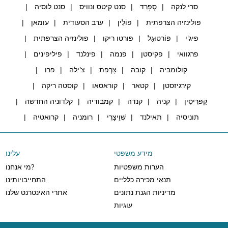
סרי לנקה
סְפָרַד
סנט קיטס ונוויס
סנט לוסיה
פולינזיה הצרפתית
פּוֹלִין
ערב הסעודית
עומאן
פיג'י
פּוֹרטוּגָל
פורטו ריקו
פולינזיה הצרפתית
פרגוואי
פקיסטן
פנמה
פינלנד
פיליפינים
קולומביה
קובה
צָרְפַת
צ'ילה
פרו
קירגיזסטן
קטאר
קוראסאו
קוסטה ריקה
קַפרִיסִין
קניה
קנדה
קמבודיה
קלדוניה החדשה
תוניסיה
תאילנד
שְׁוֵיצָרִי
רומניה
קרואטיה
מידע משפטי
עלינו
הערות משפטיות
מי אנחנו?
תנאי מכירה כלליים
התחייבויותינו
מדיניות הגנת נתונים
אתרי האינטרנט שלנו
עוגיות