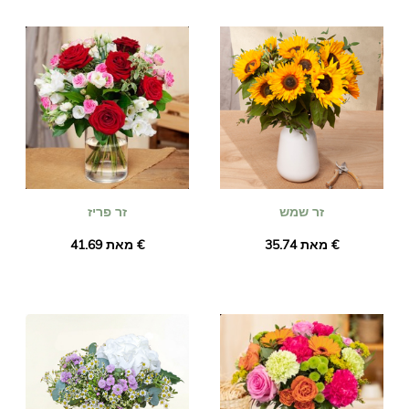
מיוצרים בירדן. כתובת לבחירתך על ידי מוכר הפרחים ליד הנמען
שלך. הזמינו לפני השעה 16:00. והזר שלך יימסר למחרת, כולל חגים.
לא משנה מה האירוע שאתם חוגגים (לידה, יום הולדת, חתונה, תודה
וכו'), סמכו על יוניברסל פרח על משלוח פרחים מוצלח!
זר שמש
זר פריז
מאת ‏35.74 €
מאת ‏41.69 €