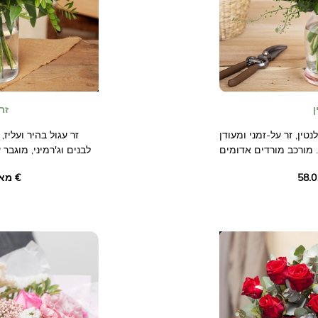
ן
זר
ין, זר על-זמני ומעודן
זר עגול בהיר ועליז
 מורכב מורדים אדומים
לבנים וג'רמיני, מוגבר
ם ועלווה אלגנטית, זר זה
כגון ציפורנים, ליזיאנטוס, פלוקס או קמומיל.
מאת ‏57.03 €
. נגיעות האוויריות של
ילות ליצירה הפרחונית
הקסומה הזו.
התמונות אינן מחייבות חוזית.
 את רגשותיכם באירועים
ום נישואין או פשוט כדי