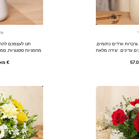
זר
גרברות וורדים כתומים,
תנו לעצמכם להתפ
ים עדינים. יצירה מלאת
מחמניות ססגוניות, סמל
בכריות חבצלות וחינניו
מאת ‏57.03 €
את מתיקותם של שדות פורחים.
התאהבו בזר הזה ותנ
החמה והעליזה שלו, כ