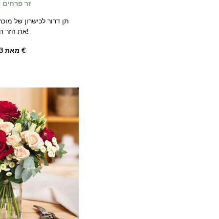
זר פרחים צ
תן דרור לכישרון של מוכ
את הזר הצבעוני הזה בגווני פסטל!
מאת ‏52.13 €
סמכו על חנות הפרחים ה
עבורכם זר ייחודי. הוא י
הזמינים בחנות שלו,
והיצירתיות של איש מקצוע.