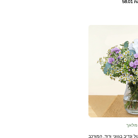
מלאך
ל ונדיב בגווני ורוד, המורכב