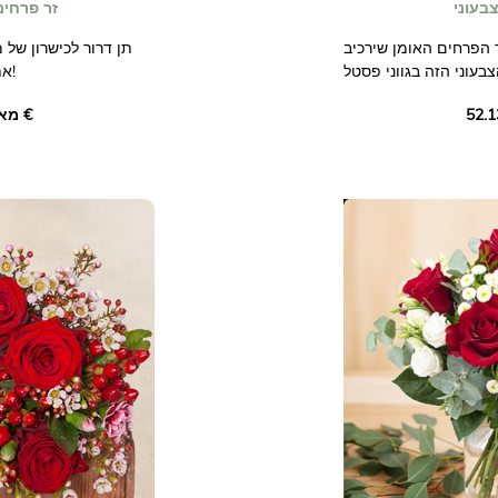
בעוני
זר פרחים
ר הפרחים האומן שירכיב
תן דרור לכישרון של 
את הזר הזה בגווני ורוד ואדום!
מאת ‏57.03 €
אומנותית שלנו שתרכיב
סמכו על חנות הפרחי
כין אותו עם פרחי העונה,
עבורכם זר ייחודי. הו
 ויביא את כל האכפתיות
זמינים בחנות ש
תמונות לא חוזיות.