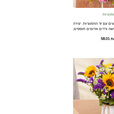
מוציות
ם עם זר החמוציות. יצירה
שה ורדים אדומים תוססים,
וה לבנה ופירות יער אדומים
ידי עלווה אלגנטית עבור זר
המגלם את רוח חג המולד.
 יוצא הדופן הזה כדי להביא
נטיות לביתכם או ליקיריכם.
תיך לאושר ושיתוף בשמחת
חגי סוף השנה.
תמונות לא חוזיות.