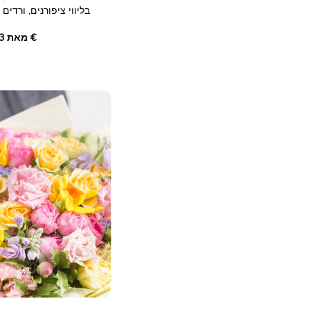
בליווי ציפורנים, ורדים 
סנטיני, סולידגו ורוסקו
מאת ‏57.03 €
שמש וגוונים חריפים כדי 
התמונות אינן מחייבות חוזית.