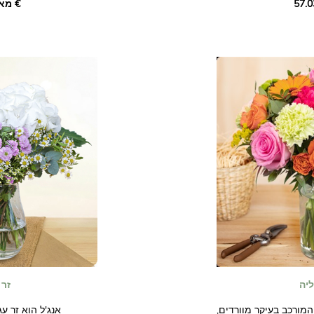
מאת ‏58.01 €
אדומים וורודים, אידיאלית להבעת רגשותיך.
 הזה כדי לחגוג אירוע
איר את היום של מישהו
לתת זר זה להראות למישהו שאתה אוהב אותו.
שאתה אוהב.
התמונות אינן מחייבות חוזית.
תמונות לא חוזיות.
ליה
זר 
המורכב בעיקר מוורדים,
אנג'ל הוא זר עגו