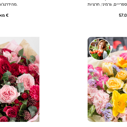
ספרייים, גרמיני, חרציות
מהידרנג'ות ססגוניות וורדים אלגנטיים.
ס. ריכוז של פרחים שטופי
מאת ‏58.01 €
להאיר כל אירוע בהומור
מושלם לחגיגת לידה,
טוב.
התמונות הן להמחשה בלבד.