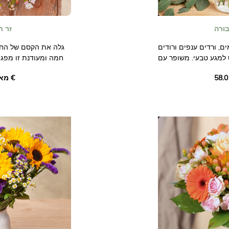
בורה
זר ח
ם, ורדים ענפים ורודים
גלה את הקסם של החגי
 למגע טבעי. משופר עם
חמה ומעודנת זו מפגי
ית כדורי שלג, הוא מגלם
נגיעות עדינות של שעו
מאת ‏58.01 €
חגיגיים. הכל משופר על 
הציעו או קבלו את הזר
אווירה של חגיגה ואלג
אידיאלי להבעת משאלו