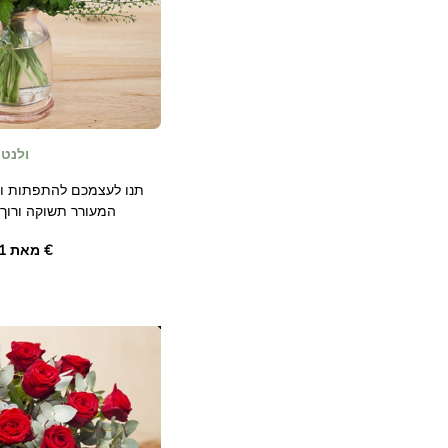
ולנטי
תנו לעצמכם להתפתות ולנט
המעורר תשוקה ורוך.
זוהרים, סנטיני לבנים עדיני
מאת ‏58.01 €
הוא מחווה אמיתית לאהבה
הגיפסנית מוסיפות קל
זר זה אידיאלי להביע
מיוחדים כמו יום האהבה, י
להצהיר על אהבתכם בעדינות.
התמונות להמחשה בלבד.