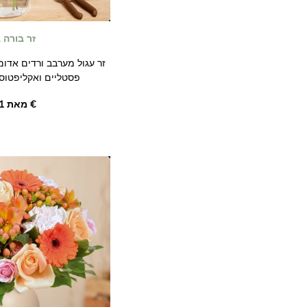
זר בורה 
זר עגול מערבב ורדים אדומי
פסטליים ואקליפטוס
ליזיאנטוס לבן וחרצ
מאת ‏58.01 €
אלגנטיות פרחונית בגוונים של אדום, ורוד ולבן.
התמונות אינן מחייבות חוזית.